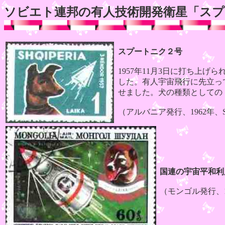
ソビエト連邦の有人技術開発衛星「スプ
スプートニク２号
1957年11月3日に打ち上
した。有人宇宙飛行に先立っ
せました。犬の種類として
（アルバニア発行、1962年、S
国連の宇宙平和利
（モンゴル発行、19